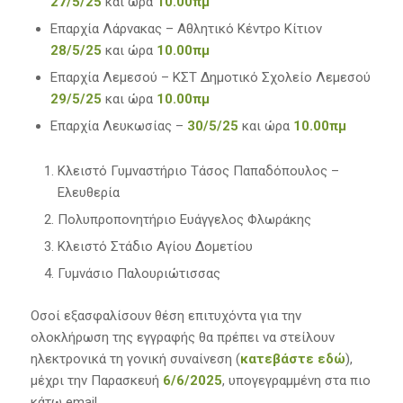
27
/
5
/2
5
και ώρα
10
.00πμ
Επαρχία Λάρνακας – Αθλητικό Κέντρο Κίτιον
28
/
5
/2
5
και ώρα
10
.00πμ
Επαρχία Λεμεσού – ΚΣΤ Δημοτικό Σχολείο Λεμεσού
29
/
5
/2
5
και ώρα
10
.00πμ
Επαρχία Λευκωσίας –
30
/
5
/2
5
και ώρα
10
.00πμ
Κλειστό Γυμναστήριο Τάσος Παπαδόπουλος –
Ελευθερία
Πολυπροπονητήριο Ευάγγελος Φλωράκης
Κλειστό Στάδιο Αγίου Δομετίου
Γυμνάσιο Παλουριώτισσας
Οσοί εξασφαλίσουν θέση επιτυχόντα για την
ολοκλήρωση της εγγραφής θα πρέπει να στείλουν
ηλεκτρονικά τη γονική συναίνεση (
κατεβάστε εδώ
),
μέχρι την Παρασκευή
6/6/2025
, υπογεγραμμένη στα πιο
κάτω email.