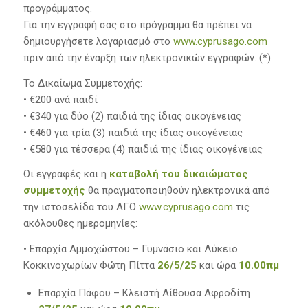
προγράμματος.
Για την εγγραφή σας στο πρόγραμμα θα πρέπει να
δημιουργήσετε λογαριασμό στο
www.cyprusago.com
πριν από την έναρξη των ηλεκτρονικών εγγραφών. (*)
Το Δικαίωμα Συμμετοχής:
• €200 ανά παιδί
• €340 για δύο (2) παιδιά της ίδιας οικογένειας
• €460 για τρία (3) παιδιά της ίδιας οικογένειας
• €580 για τέσσερα (4) παιδιά της ίδιας οικογένειας
Οι εγγραφές και η
καταβολή του δικαιώματος
συμμετοχής
θα πραγματοποιηθούν ηλεκτρονικά από
την ιστοσελίδα του ΑΓΟ
www.cyprusago.com
τις
ακόλουθες ημερομηνίες:
• Επαρχία Αμμοχώστου – Γυμνάσιο και Λύκειο
Κοκκινοχωρίων Φώτη Πίττα
26
/
5
/2
5
και ώρα
10
.00πμ
Επαρχία Πάφου – Κλειστή Αίθουσα Αφροδίτη