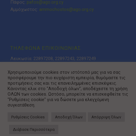
Πάφος:
pafos@ago.org.cy
Αμμόχωστος:
ammochostos@ago.org.cy
ΤΗΛΕΦΩΝΑ ΕΠΙΚΟΙΝΩΝΙΑΣ
Λευκωσία: 22897208, 22897243, 22897249
Λάρνακα: 24623276
Χρησιμοποιούμε cookies στον ιστότοπό μας για να σας
Λεμεσός: 25318808, 25315085
προσφέρουμε την πιο ευχάριστη εμπειρία, θυμόμαστε τις
Πάφος 26936937
προτιμήσεις σας και τις επανειλημμένες επισκέψεις.
Αμμόχωστος: 23740653
Κάνοντας κλικ στο "Αποδοχή όλων", αποδέχεστε τη χρήση
ΟΛΩΝ των cookies. Ωστόσο, μπορείτε να επισκεφθείτε τις
"Ρυθμίσεις cookie" για να δώσετε μια ελεγχόμενη
συγκατάθεση.
Ρυθμίσεις Cookies
Αποδοχή Όλων
Απόρριψη Όλων
Πολιτική Προστασίας Απορρήτου
Διάβασε Περισσότερα
© Copyright 2014 - ΑΓΟ / Designed & Developed by
NETinfo Plc