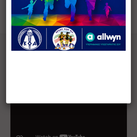
περισσότερα
FULL BODY WORKOUT
ANYTIME