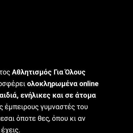
ατος
Αθλητισμός Για Όλους
ροσφέρει
ολοκληρωμένα online
ιδιά, ενήλικες και σε άτομα
ς έμπειρους γυμναστές του
σαι όποτε θες, όπου κι αν
 έχεις.