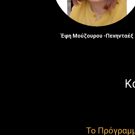
Έφη Μούζουρου -Πενηνταέξ
Κ
Το Πρόγραμμ