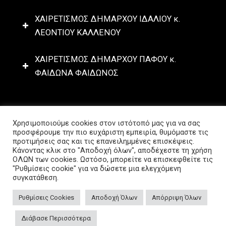
ΧΑΙΡΕΤΙΣΜΟΣ ΔΗΜΑΡΧΟΥ ΙΔΑΛΙΟΥ κ.
ΛΕΟΝΤΙΟΥ ΚΑΛΛΕΝΟΥ
ΧΑΙΡΕΤΙΣΜΟΣ ΔΗΜΑΡΧΟΥ ΠΑΦΟΥ κ.
ΦΑΙΔΩΝΑ ΦΑΙΔΩΝΟΣ
Χρησιμοποιούμε cookies στον ιστότοπό μας για να σας
προσφέρουμε την πιο ευχάριστη εμπειρία, θυμόμαστε τις
Πολιτική Προστασίας Απορρήτου
προτιμήσεις σας και τις επανειλημμένες επισκέψεις.
Κάνοντας κλικ στο "Αποδοχή όλων", αποδέχεστε τη χρήση
© Copyright – ΑΓΟ – Sport for All | Designed & Developed
ΟΛΩΝ των cookies. Ωστόσο, μπορείτε να επισκεφθείτε τις
by
NETinfo Plc
"Ρυθμίσεις cookie" για να δώσετε μια ελεγχόμενη
συγκατάθεση.
Ρυθμίσεις Cookies
Αποδοχή Όλων
Απόρριψη Όλων
Facebook
Instagram
Follow:
Διάβασε Περισσότερα