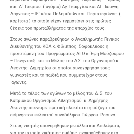
και Α΄ Τσερίου ( αγόρια) Αγ. Γεωργίου και ΑΓ. Ιωάννη
Λάρνακας – ΙΕ΄ κάτω Πολεμιδιών και Περιστερώνας (
κορίτσια ) τα οποία είχαν τερματίσει στις πρώτες
θέσεις του πρωταθλήματος της επαρχίας τους .
Στους αγώνες παραβρέθηκαν ο Αναπληρωτής Γενικός
Διευθυντής του ΚΟΑ κ. Φίλιππος Σοφοκλέους η
προϊστάμενη του Προγράμματος ΑΓΟ κ. Έφη Μούζουρου
– Πενηνταέξ και το Μέλος του Δ.Σ. του Οργανισμού κ.
Λεοντής Δημητρίου οι οποίοι συνεχάρησαν τους
γυμναστές και τα παιδιά που συμμετείχαν στους
αγώνες.
Μετά το τέλος των αγώνων το μέλος του Δ. Σ. του
Κυπριακού Οργανισμού Αθλητισμού κ. Δημήτρης
Λεοντής απένειμε τιμητική πλακέτα στη σύζυγο του
αείμνηστου εκλεκτού συναδέλφου Γιώργου Ραουνά.
Στους νικητές απονεμήθηκαν μετάλλια και Διπλώματα,
για την ιστορία νικήτριες ομάδες ανακηρύχθηκαν στα