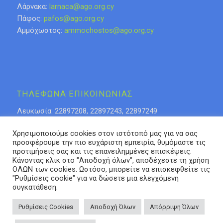
Λάρνακα:
larnaca@ago.org.cy
Πάφος:
pafos@ago.org.cy
Αμμόχωστος:
ammochostos@ago.org.cy
ΤΗΛΕΦΩΝΑ ΕΠΙΚΟΙΝΩΝΙΑΣ
Λευκωσία: 22897208, 22897243, 22897249
Λάρνακα: 24623276
Χρησιμοποιούμε cookies στον ιστότοπό μας για να σας
Λεμεσός: 25318808, 25315085
προσφέρουμε την πιο ευχάριστη εμπειρία, θυμόμαστε τις
Πάφος 26936937
προτιμήσεις σας και τις επανειλημμένες επισκέψεις.
Αμμόχωστος: 23740653
Κάνοντας κλικ στο "Αποδοχή όλων", αποδέχεστε τη χρήση
ΟΛΩΝ των cookies. Ωστόσο, μπορείτε να επισκεφθείτε τις
"Ρυθμίσεις cookie" για να δώσετε μια ελεγχόμενη
συγκατάθεση.
Ρυθμίσεις Cookies
Αποδοχή Όλων
Απόρριψη Όλων