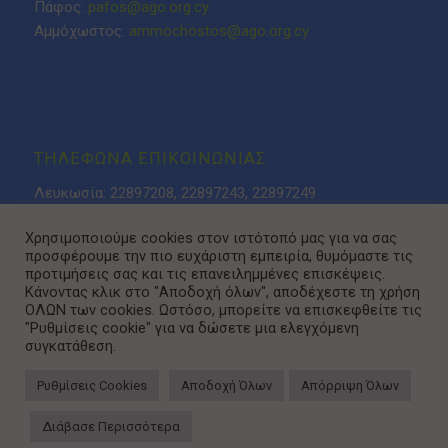
Πάφος:
pafos@ago.org.cy
Αμμόχωστος:
ammochostos@ago.org.cy
ΤΗΛΕΦΩΝΑ ΕΠΙΚΟΙΝΩΝΙΑΣ
Λευκωσία: 22897208, 22897243, 22897249
Λάρνακα: 24623276
Χρησιμοποιούμε cookies στον ιστότοπό μας για να σας
Λεμεσός: 25318808, 25315085
προσφέρουμε την πιο ευχάριστη εμπειρία, θυμόμαστε τις
Πάφος 26936937
προτιμήσεις σας και τις επανειλημμένες επισκέψεις.
Αμμόχωστος: 23740653
Κάνοντας κλικ στο "Αποδοχή όλων", αποδέχεστε τη χρήση
ΟΛΩΝ των cookies. Ωστόσο, μπορείτε να επισκεφθείτε τις
"Ρυθμίσεις cookie" για να δώσετε μια ελεγχόμενη
συγκατάθεση.
Ρυθμίσεις Cookies
Αποδοχή Όλων
Απόρριψη Όλων
Πολιτική Προστασίας Απορρήτου
Διάβασε Περισσότερα
© Copyright 2014 - ΑΓΟ / Designed & Developed by
NETinfo Plc