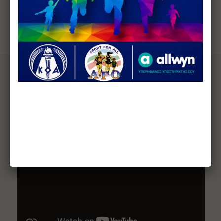
περισσότερα
FULL BODY WORKOUT
ANYTIME