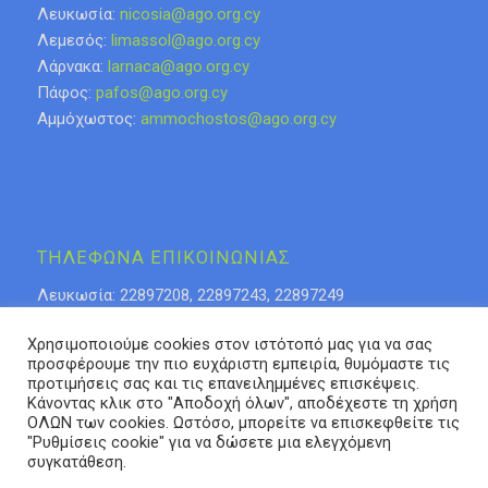
Λευκωσία:
nicosia@ago.org.cy
Λεμεσός:
limassol@ago.org.cy
Λάρνακα:
larnaca@ago.org.cy
Πάφος:
pafos@ago.org.cy
Αμμόχωστος:
ammochostos@ago.org.cy
ΤΗΛΕΦΩΝΑ ΕΠΙΚΟΙΝΩΝΙΑΣ
Λευκωσία: 22897208, 22897243, 22897249
Λάρνακα: 24623276
Χρησιμοποιούμε cookies στον ιστότοπό μας για να σας
Λεμεσός: 25318808, 25315085
προσφέρουμε την πιο ευχάριστη εμπειρία, θυμόμαστε τις
Πάφος 26936937
προτιμήσεις σας και τις επανειλημμένες επισκέψεις.
Αμμόχωστος: 23740653
Κάνοντας κλικ στο "Αποδοχή όλων", αποδέχεστε τη χρήση
ΟΛΩΝ των cookies. Ωστόσο, μπορείτε να επισκεφθείτε τις
"Ρυθμίσεις cookie" για να δώσετε μια ελεγχόμενη
συγκατάθεση.