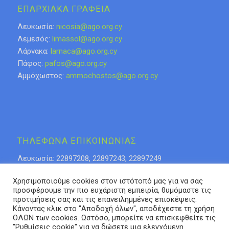
ΕΠΑΡΧΙΑΚΑ ΓΡΑΦΕΙΑ
Λευκωσία:
nicosia@ago.org.cy
Λεμεσός:
limassol@ago.org.cy
Λάρνακα:
larnaca@ago.org.cy
Πάφος:
pafos@ago.org.cy
Αμμόχωστος:
ammochostos@ago.org.cy
ΤΗΛΕΦΩΝΑ ΕΠΙΚΟΙΝΩΝΙΑΣ
Λευκωσία: 22897208, 22897243, 22897249
Λάρνακα: 24623276
Χρησιμοποιούμε cookies στον ιστότοπό μας για να σας
Λεμεσός: 25318808, 25315085
προσφέρουμε την πιο ευχάριστη εμπειρία, θυμόμαστε τις
Πάφος 26936937
προτιμήσεις σας και τις επανειλημμένες επισκέψεις.
Αμμόχωστος: 23740653
Κάνοντας κλικ στο "Αποδοχή όλων", αποδέχεστε τη χρήση
ΟΛΩΝ των cookies. Ωστόσο, μπορείτε να επισκεφθείτε τις
"Ρυθμίσεις cookie" για να δώσετε μια ελεγχόμενη