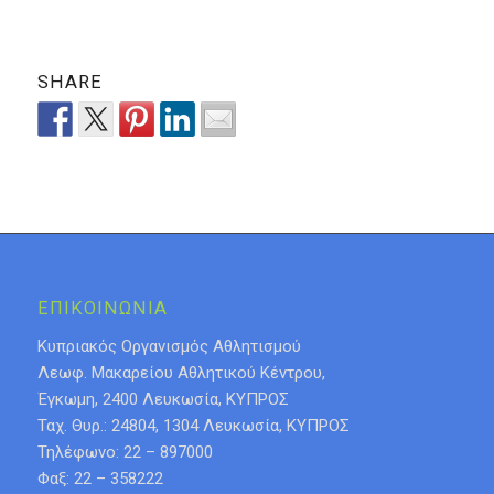
SHARE
ΕΠΙΚΟΙΝΩΝΙΑ
Κυπριακός Οργανισμός Αθλητισμού
Λεωφ. Μακαρείου Αθλητικού Κέντρου,
Έγκωμη, 2400 Λευκωσία, ΚΥΠΡΟΣ
Ταχ. Θυρ.: 24804, 1304 Λευκωσία, ΚΥΠΡΟΣ
Τηλέφωνο: 22 – 897000
Φαξ: 22 – 358222