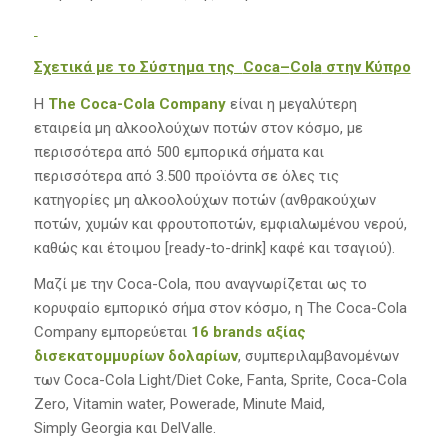
Σχετικά με το Σύστημα της
Coca
–
Cola
στην Κύπρο
Η
The
Coca-Cola
Company
είναι η μεγαλύτερη
εταιρεία μη αλκοολούχων ποτών στον κόσμο, με
περισσότερα από 500 εμπορικά σήματα και
περισσότερα από 3.500 προϊόντα σε όλες τις
κατηγορίες μη αλκοολούχων ποτών (ανθρακούχων
ποτών, χυμών και φρουτοποτών, εμφιαλωμένου νερού,
καθώς και έτοιμου [ready-to-drink] καφέ και τσαγιού).
Μαζί με την Coca-Cola, που αναγνωρίζεται ως το
κορυφαίο εμπορικό σήμα στον κόσμο, η The Coca-Cola
Company εμπορεύεται
16
brands
αξίας
δισεκατομμυρίων δολαρίων
, συμπεριλαμβανομένων
των Coca-Cola Light/Diet Coke, Fanta, Sprite, Coca-Cola
Zero, Vitamin water, Powerade, Minute Maid,
Simply Georgia και DelValle.