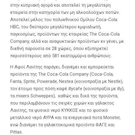
στην κυπριακή αγορά και αποτελεί τη μεγαλύτερη
εταιρεία στην κατηγορία των μη αλκοολούχων ποτών.
Αποτελεί μέλος του πολυεθνικού Ομίλου Coca-Cola
HBC, του δεύτερου μεγαλύτερου εμφιαλωτή,
παγκοσμίως, προϊόντων της εταιρείας The Coca-Cola
Company, αλλά και αναψυκτικών προϊόντων εν γένει, με
διεθνή παρουσία σε 28 χώρες, όπου εξυπηρετεί
περισσότερους από 581 εκατομμύρια ανθρώπους.
Η Αφοί Λανίτης παράγει, διανέμει και εμπορεύεται
προϊόντα της The Coca-Cola Company (Coca-Cola,
Fanta, Sprite, Powerade, Nestea (κοινοπραξία με Nestle),
τον έτοιμο προς πόση καφέ illycafe (κοινοπραξία με illy),
τα mixers Schweppes), καθώς και δικά της προϊόντα,
που περιλαμβάνουν τις σειρές χυμών και γάλακτος
Λανίτης, τα φυσικό νερό ΚΥΚΚΟΣ και το φυσικό
μεταλλικό νερό ΑΥΡΑ και τα ενεργειακά ποτά Monster,
ενώ διανέμει τα γαλακτοκομικά προϊόντα ΦΑΓΕ και
Pittas.