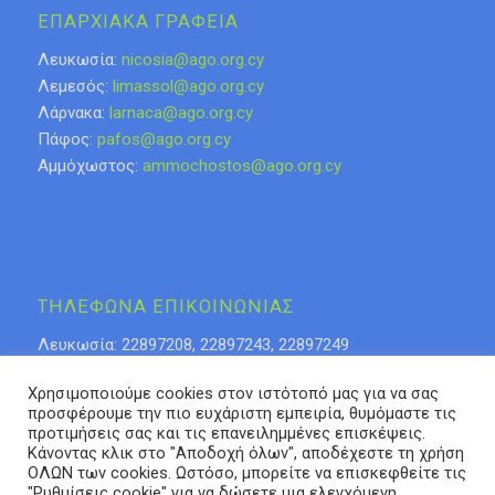
ΕΠΑΡΧΙΑΚΑ ΓΡΑΦΕΙΑ
Λευκωσία:
nicosia@ago.org.cy
Λεμεσός:
limassol@ago.org.cy
Λάρνακα:
larnaca@ago.org.cy
Πάφος:
pafos@ago.org.cy
Αμμόχωστος:
ammochostos@ago.org.cy
ΤΗΛΕΦΩΝΑ ΕΠΙΚΟΙΝΩΝΙΑΣ
Λευκωσία: 22897208, 22897243, 22897249
Λάρνακα: 24623276
Χρησιμοποιούμε cookies στον ιστότοπό μας για να σας
Λεμεσός: 25318808, 25315085
προσφέρουμε την πιο ευχάριστη εμπειρία, θυμόμαστε τις
Πάφος 26936937
προτιμήσεις σας και τις επανειλημμένες επισκέψεις.
Αμμόχωστος: 23740653
Κάνοντας κλικ στο "Αποδοχή όλων", αποδέχεστε τη χρήση
ΟΛΩΝ των cookies. Ωστόσο, μπορείτε να επισκεφθείτε τις
"Ρυθμίσεις cookie" για να δώσετε μια ελεγχόμενη