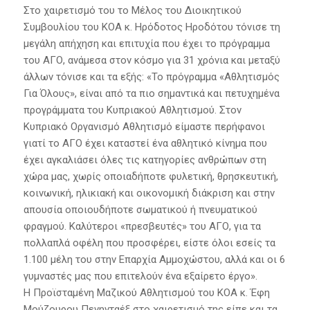
Στο χαιρετισμό του το Μέλος του Διοικητικού
Συμβουλίου του ΚΟΑ κ. Ηρόδοτος Ηροδότου τόνισε τη
μεγάλη απήχηση και επιτυχία που έχει το πρόγραμμα
του ΑΓΟ, ανάμεσα στον κόσμο για 31 χρόνια και μεταξύ
άλλων τόνισε και τα εξής: «Το πρόγραμμα «Αθλητισμός
Για Όλους», είναι από τα πιο σημαντικά και πετυχημένα
προγράμματα του Κυπριακού Αθλητισμού. Στον
Κυπριακό Οργανισμό Αθλητισμό είμαστε περήφανοι
γιατί το ΑΓΟ έχει καταστεί ένα αθλητικό κίνημα που
έχει αγκαλιάσει όλες τις κατηγορίες ανθρώπων στη
χώρα μας, χωρίς οποιαδήποτε φυλετική, θρησκευτική,
κοινωνική, ηλικιακή και οικονομική διάκριση και στην
απουσία οποιουδήποτε σωματικού ή πνευματικού
φραγμού. Καλύτεροι «πρεσβευτές» του ΑΓΟ, για τα
πολλαπλά οφέλη που προσφέρει, είστε όλοι εσείς τα
1.100 μέλη του στην Επαρχία Αμμοχώστου, αλλά και οι 6
γυμναστές μας που επιτελούν ένα εξαίρετο έργο».
Η Προϊσταμένη Μαζικού Αθλητισμού του ΚΟΑ κ. Έφη
Μούζουρου Πενηνταέξ στο χαιρετισμό της είπε και τα