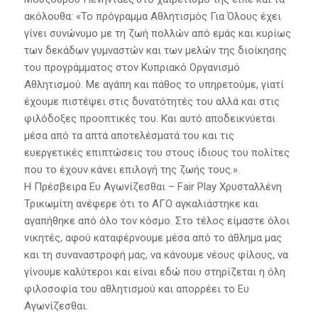
ακόλουθα: «Το πρόγραμμα Αθλητισμός Για Όλους έχει
γίνει συνώνυμο με τη ζωή πολλών από εμάς και κυρίως
των δεκάδων γυμναστών και των μελών της διοίκησης
του προγράμματος στον Κυπριακό Οργανισμό
Αθλητισμού. Με αγάπη και πάθος το υπηρετούμε, γιατί
έχουμε πιστέψει στις δυνατότητές του αλλά και στις
φιλόδοξες προοπτικές του. Και αυτό αποδεικνύεται
μέσα από τα απτά αποτελέσματά του και τις
ευεργετικές επιπτώσεις του στους ίδιους του πολίτες
που το έχουν κάνει επιλογή της ζωής τους.».
Η Πρέσβειρα Ευ Αγωνίζεσθαι – Fair Play Χρυσταλλένη
Τρικωμίτη ανέφερε ότι το ΑΓΟ αγκαλιάστηκε και
αγαπήθηκε από όλο τον κόσμο. Στο τέλος είμαστε όλοι
νικητές, αφού καταφέρνουμε μέσα από το άθλημα μας
και τη συναναστροφή μας, να κάνουμε νέους φίλους, να
γίνουμε καλύτεροι και είναι εδώ που στηρίζεται η όλη
φιλοσοφία του αθλητισμού και απορρέει το Ευ
Αγωνίζεσθαι.