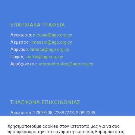
ΕΠΑΡΧΙΑΚΑ ΓΡΑΦΕΙΑ
Λευκωσία:
nicosia@ago.org.cy
Λεμεσός:
limassol@ago.org.cy
Λάρνακα:
larnaca@ago.org.cy
Πάφος:
pafos@ago.org.cy
Αμμόχωστος:
ammochostos@ago.org.cy
ΤΗΛΕΦΩΝΑ ΕΠΙΚΟΙΝΩΝΙΑΣ
Λευκωσία: 22897208, 22897243, 22897249
Λάρνακα: 24623276
Χρησιμοποιούμε cookies στον ιστότοπό μας για να σας
Λεμεσός: 25318808, 25315085
προσφέρουμε την πιο ευχάριστη εμπειρία, θυμόμαστε τις
Πάφος 26936937