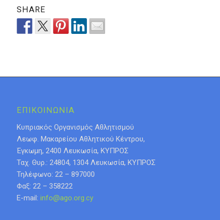
SHARE
ΕΠΙΚΟΙΝΩΝΙΑ
Κυπριακός Οργανισμός Αθλητισμού
Λεωφ. Μακαρείου Αθλητικού Κέντρου,
Έγκωμη, 2400 Λευκωσία, ΚΥΠΡΟΣ
Ταχ. Θυρ.: 24804, 1304 Λευκωσία, ΚΥΠΡΟΣ
Τηλέφωνο: 22 – 897000
Φαξ: 22 – 358222
E-mail:
info@ago.org.cy